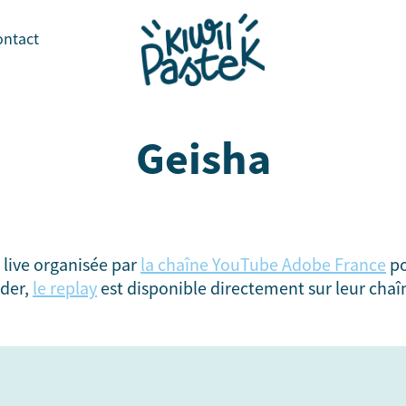
ontact
Geisha
n live organisée par
la chaîne YouTube Adobe France
po
rder,
le replay
est disponible directement sur leur chaî