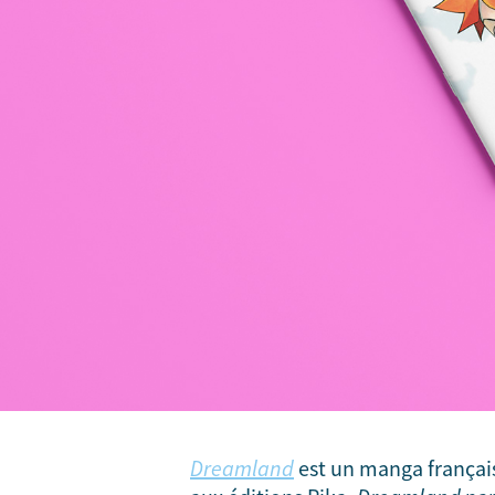
Dreamland
est un manga françai