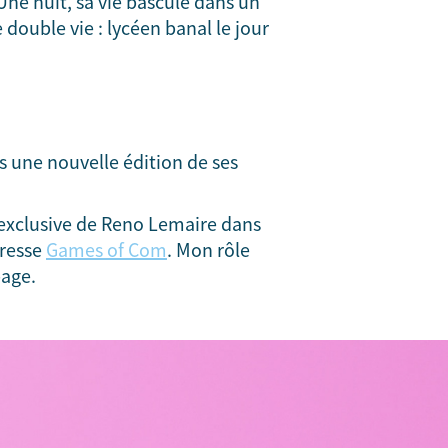
Une nuit, sa vie bascule dans un
 double vie : lycéen banal le jour
e.s une nouvelle édition de ses
w exclusive de Reno Lemaire dans
presse
Games of Com
. Mon rôle
page.